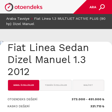
ARA
Araba Tavsiye
>
Fiat Linea 1.3 MULTIJET ACTIVE PLUS (90
hp) Dizel Manuel
Fiat Linea Sedan
Dizel Manuel 1.3
2012
GENEL ÖZELLİKLER
TEKNİK ÖZELLİKLER
MALİYET
OTOENDEKS DEĞERİ
373.000 - 451.000 ₺
KASKO DEĞERİ
321.713 ₺