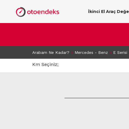
İkinci El Araç Değ
Arabam Ne Kadar?
>
Mercedes - Benz
>
E Serisi
Km Seçiniz;