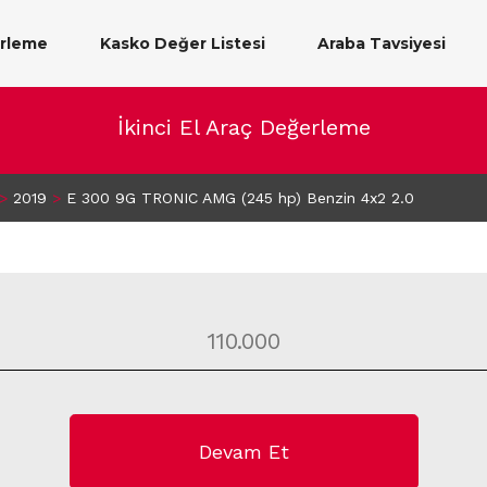
erleme
Kasko Değer Listesi
Araba Tavsiyesi
İkinci El Araç Değerleme
>
2019
>
E 300 9G TRONIC AMG (245 hp) Benzin 4x2 2.0
Devam Et