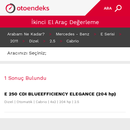
ARA
İkinci El Araç Değerleme
Arabam Ne Kadar?
>
Mercedes - Benz
>
E Serisi
>
2011
>
Dizel
>
2.5
>
Cabrio
Aracınızı Seçiniz;
1 Sonuç Bulundu
E 250 CDI BLUEEFFICIENCY ELEGANCE (204 hp)
Dizel | Otomatik | Cabrio | 4x2 | 204 hp | 2.5