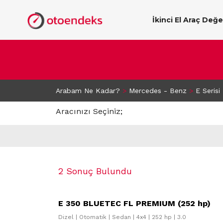
İkinci El Araç Değ
Arabam Ne Kadar?
>
Mercedes - Benz
>
E Serisi
Aracınızı Seçiniz;
2 Sonuç Bulundu
E 350 BLUETEC FL PREMIUM (252 hp)
Dizel | Otomatik | Sedan | 4x4 | 252 hp | 3.0