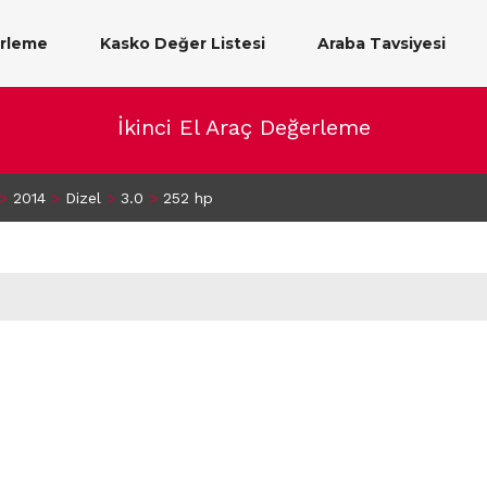
erleme
Kasko Değer Listesi
Araba Tavsiyesi
İkinci El Araç Değerleme
>
2014
>
Dizel
>
3.0
>
252 hp