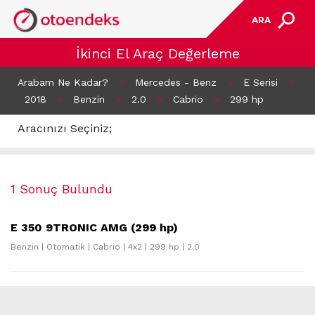
ARA
İkinci El Araç Değerleme
Arabam Ne Kadar?
>
Mercedes - Benz
>
E Serisi
>
2018
>
Benzin
>
2.0
>
Cabrio
>
299 hp
Aracınızı Seçiniz;
1 Sonuç Bulundu
E 350 9TRONIC AMG (299 hp)
Benzin | Otomatik | Cabrio | 4x2 | 299 hp | 2.0