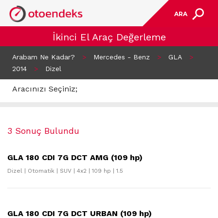
ARA
İkinci El Araç Değerleme
Arabam Ne Kadar?
>
Mercedes - Benz
>
GLA
>
2014
>
Dizel
Aracınızı Seçiniz;
3 Sonuç Bulundu
GLA 180 CDI 7G DCT AMG (109 hp)
Dizel | Otomatik | SUV | 4x2 | 109 hp | 1.5
GLA 180 CDI 7G DCT URBAN (109 hp)