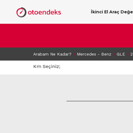
İkinci El Araç Değ
Arabam Ne Kadar?
>
Mercedes - Benz
>
GLE
>
2
Km Seçiniz;