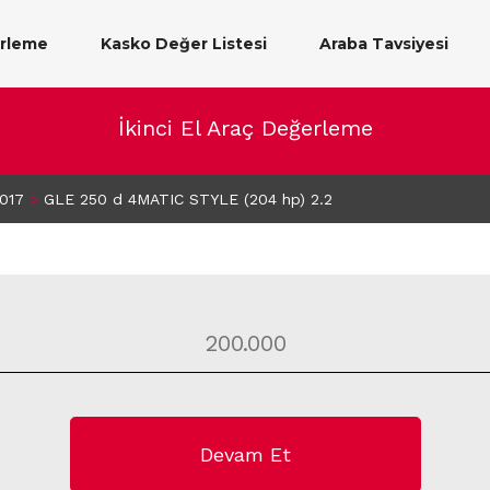
erleme
Kasko Değer Listesi
Araba Tavsiyesi
İkinci El Araç Değerleme
017
>
GLE 250 d 4MATIC STYLE (204 hp) 2.2
Devam Et