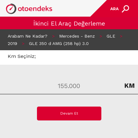
ARA
İkinci El Araç Değerleme
Arabam Ne Kadar?
>
Mercedes - Benz
>
GLE
>
2019
>
GLE 350 d AMG (258 hp) 3.0
Km Seçiniz;
KM
Devam Et