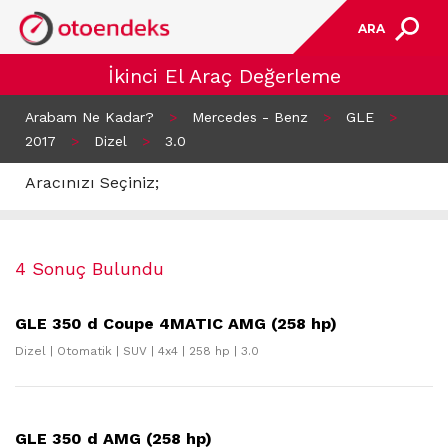
ARA
İkinci El Araç Değerleme
Arabam Ne Kadar?
>
Mercedes - Benz
>
GLE
>
2017
>
Dizel
>
3.0
Aracınızı Seçiniz;
4 Sonuç Bulundu
GLE 350 d Coupe 4MATIC AMG (258 hp)
Dizel | Otomatik | SUV | 4x4 | 258 hp | 3.0
GLE 350 d AMG (258 hp)