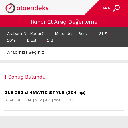
ARA
İkinci El Araç Değerleme
Arabam Ne Kadar?
>
Mercedes - Benz
>
GLE
>
2018
>
Dizel
>
2.2
Aracınızı Seçiniz;
1 Sonuç Bulundu
GLE 250 d 4MATIC STYLE (204 hp)
Dizel | Otomatik | SUV | 4x4 | 204 hp | 2.2