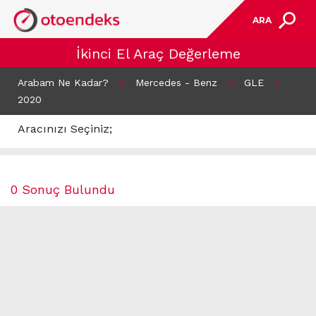
ARA
İkinci El Araç Değerleme
Arabam Ne Kadar?
>
Mercedes - Benz
>
GLE
>
2020
Aracınızı Seçiniz;
0 Sonuç Bulundu