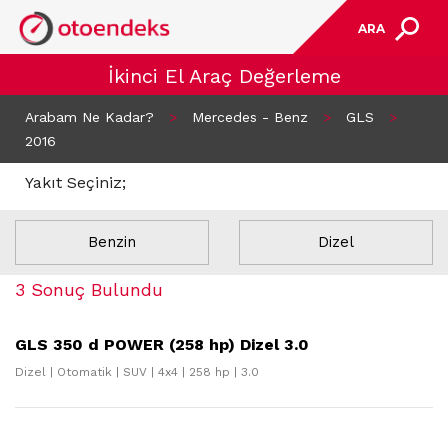
ARA
İkinci El Araç Değerleme
Arabam Ne Kadar?
>
Mercedes - Benz
>
GLS
>
2016
Yakıt Seçiniz;
Benzin
Dizel
3 Sonuç Bulundu
GLS 350 d POWER (258 hp) Dizel 3.0
Dizel | Otomatik | SUV | 4x4 | 258 hp | 3.0