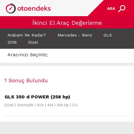
ARA
İkinci El Araç Değerleme
Arabam Ne Kadar?
>
Mercedes - Benz
>
GLS
>
2016
>
Dizel
Aracınızı Seçiniz;
1 Sonuç Bulundu
GLS 350 d POWER (258 hp)
Dizel | Otomatik | SUV | 4x4 | 258 hp | 3.0