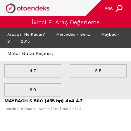
ARA
İkinci El Araç Değerleme
Arabam Ne Kadar?
>
Mercedes - Benz
>
Maybach
S
>
2015
Motor Gücü Seçiniz;
4.7
5.5
4 Sonuç Bulundu
6.0
MAYBACH S 500 (455 hp) 4x4 4.7
Benzin | Otomatik | Sedan | 4x4 | 455 hp | 4.7