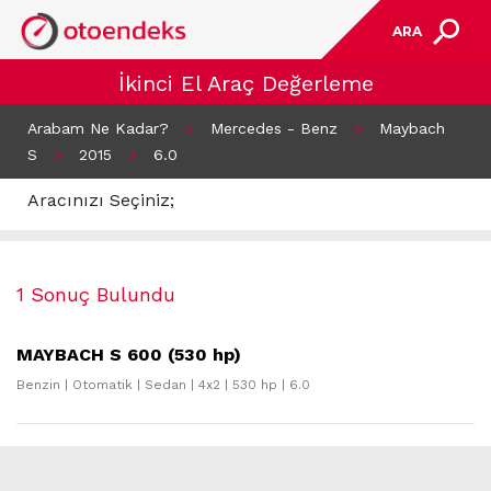
ARA
İkinci El Araç Değerleme
Arabam Ne Kadar?
>
Mercedes - Benz
>
Maybach
S
>
2015
>
6.0
Aracınızı Seçiniz;
1 Sonuç Bulundu
MAYBACH S 600 (530 hp)
Benzin | Otomatik | Sedan | 4x2 | 530 hp | 6.0