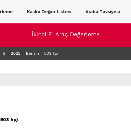
erleme
Kasko Değer Listesi
Araba Tavsiyesi
İkinci El Araç Değerleme
h S
>
2022
>
Benzin
>
503 hp
503 hp)