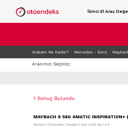
İkinci El Araç Değ
Arabam Ne Kadar?
>
Mercedes - Benz
>
Maybac
Aracınızı Seçiniz;
1 Sonuç Bulundu
MAYBACH S 580 4MATIC INSPIRATION+ (
Benzin | Otomatik | Sedan | 4x4 | 503 hp | 4.0