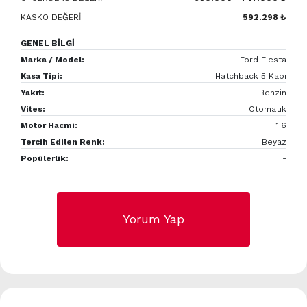
KASKO DEĞERİ
592.298 ₺
GENEL BİLGİ
Marka / Model:
Ford Fiesta
Kasa Tipi:
Hatchback 5 Kapı
Yakıt:
Benzin
Vites:
Otomatik
Motor Hacmi:
1.6
Tercih Edilen Renk:
Beyaz
Popülerlik:
-
Yorum Yap