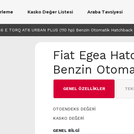
erleme
Kasko Değer Listesi
Araba Tavsiyesi
.6 E TORQ AT6 URBAN PLUS (110 hp) Benzin Otomatik Hatchback 
Fiat Egea Hat
Benzin Otomat
GENEL ÖZELLİKLER
TEK
OTOENDEKS DEĞERİ
KASKO DEĞERİ
GENEL BİLGİ