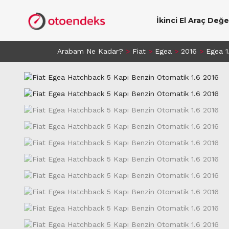
İkinci El Araç Değ
Arabam Ne Kadar?
>
Fiat
>
Egea
>
2016
>
Egea 1