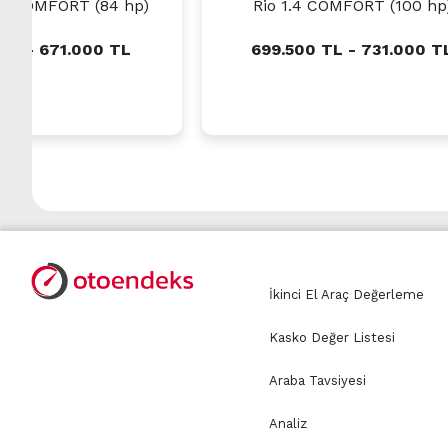
25 COMFORT (84 hp)
Rio 1.4 COMFORT (100 hp
 TL - 671.000 TL
699.500 TL - 731.000 T
İkinci El Araç Değerleme
Kasko Değer Listesi
Araba Tavsiyesi
Analiz