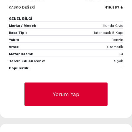
KASKO DEĞERİ
419.987 ₺
GENEL BİLGİ
Marka / Model:
Honda Civic
Kasa Tipi:
Hatchback 5 Kapı
Yakıt:
Benzin
Vites:
Otomatik
Motor Hacmi:
1.4
Tercih Edilen Renk:
Siyah
Popülerlik:
-
Yorum Yap