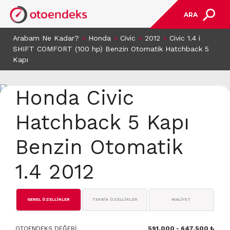
ARA
Arabam Ne Kadar?
>
Honda
>
Civic
>
2012
>
Civic 1.4 i
SHIFT COMFORT (100 hp) Benzin Otomatik Hatchback 5
Kapı
Honda Civic
Hatchback 5 Kapı
Benzin Otomatik
1.4 2012
GENEL ÖZELLİKLER
TEKNİK ÖZELLİKLER
MALİYET
OTOENDEKS DEĞERİ
591.000 - 647.500 ₺