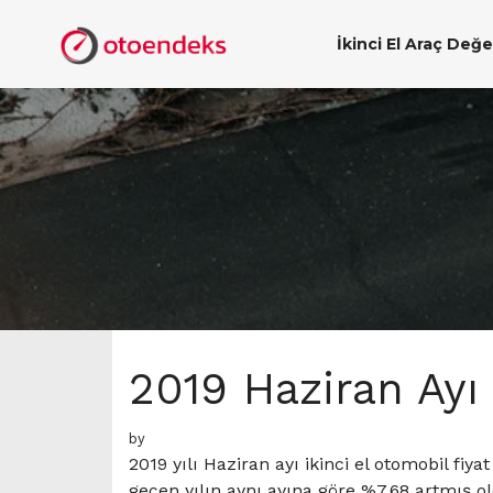
İkinci El Araç Değ
2019 Haziran Ayı
by
2019 yılı Haziran ayı ikinci el otomobil fiy
geçen yılın aynı ayına göre %7.68 artmış o