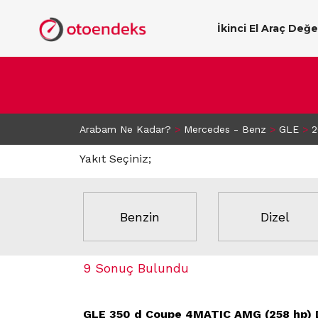
İkinci El Araç Değ
Arabam Ne Kadar?
>
Mercedes - Benz
>
GLE
>
2
Yakıt Seçiniz;
Benzin
Dizel
9 Sonuç Bulundu
GLE 350 d Coupe 4MATIC AMG (258 hp) D