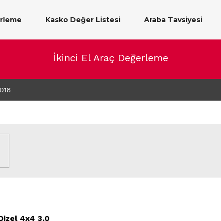
erleme
Kasko Değer Listesi
Araba Tavsiyesi
İkinci El Araç Değerleme
016
izel 4x4 3.0