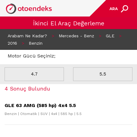
ARA
İkinci El Araç Değerleme
Arabam Ne Kadar?
>
Mercedes - Benz
>
GLE
>
2016
>
Benzin
Motor Gücü Seçiniz;
4.7
5.5
4 Sonuç Bulundu
GLE 63 AMG (585 hp) 4x4 5.5
Benzin | Otomatik | SUV | 4x4 | 585 hp | 5.5