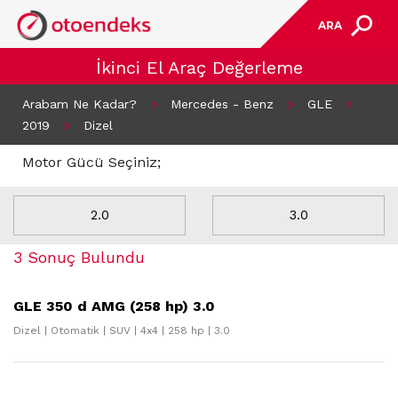
ARA
İkinci El Araç Değerleme
Arabam Ne Kadar?
>
Mercedes - Benz
>
GLE
>
2019
>
Dizel
Motor Gücü Seçiniz;
2.0
3.0
3 Sonuç Bulundu
GLE 350 d AMG (258 hp) 3.0
Dizel | Otomatik | SUV | 4x4 | 258 hp | 3.0