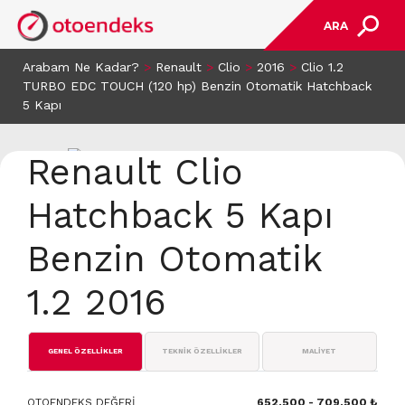
ARA
Arabam Ne Kadar?
>
Renault
>
Clio
>
2016
>
Clio 1.2
TURBO EDC TOUCH (120 hp) Benzin Otomatik Hatchback
5 Kapı
Renault Clio
Hatchback 5 Kapı
Benzin Otomatik
1.2 2016
GENEL ÖZELLİKLER
TEKNİK ÖZELLİKLER
MALİYET
OTOENDEKS DEĞERİ
652.500 - 709.500 ₺