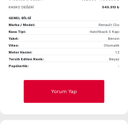
KASKO DEĞERİ
545.513 ₺
GENEL BİLGİ
Marka / Model:
Renault Clio
Kasa Tipi:
Hatchback 5 Kapı
Yakıt:
Benzin
Vites:
Otomatik
Motor Hacmi:
1.2
Tercih Edilen Renk:
Beyaz
Popülerlik:
-
Yorum Yap